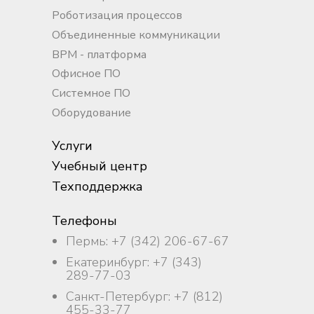
выручке всей компанией);
из языков;
Роботизация процессов
График: Пн-Чт с 9:00 - до
опыт работы с IP-
Объединенные коммуникации
18:00, Пт - сокращенный
телефонией (Asterisk и др.),
день до 17ч , выходные дни
BPM - платформа
понимание работы
в Сб, Вс и в праздники
протокола SIP;
Офисное ПО
Возможность гибридного
опыт CI/CD;
Системное ПО
графика
умение диагностировать
Оборудование
проблемы, анализировать
лог-журналы с целью
Услуги
оперативного устранения
неполадок.
Учебный центр
Техподдержка
Телефоны
Пермь: +7 (342) 206-67-67
Екатеринбург: +7 (343)
289-77-03
Санкт-Петербург: +7 (812)
455-33-77